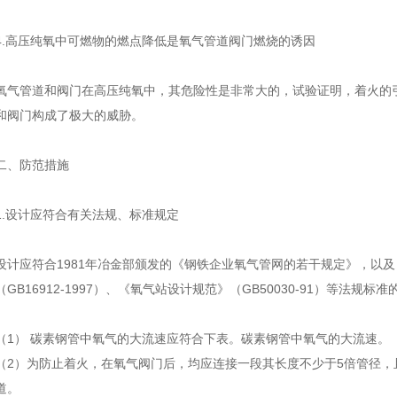
4.高压纯氧中可燃物的燃点降低是氧气管道阀门燃烧的诱因
氧气管道和阀门在高压纯氧中，其危险性是非常大的，试验证明，着火的
和阀门构成了极大的威胁。
二、防范措施
1.设计应符合有关法规、标准规定
设计应符合1981年冶金部颁发的《钢铁企业氧气管网的若干规定》，以
（GB16912-1997）、《氧气站设计规范》（GB50030-91）等法规标
（1） 碳素钢管中氧气的大流速应符合下表。碳素钢管中氧气的大流速。
（2）为防止着火，在氧气阀门后，均应连接一段其长度不少于5倍管径，且
道。