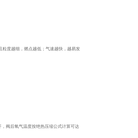
且粒度越细，燃点越低；气速越快，越易发
速打开，阀后氧气温度按绝热压缩公式计算可达