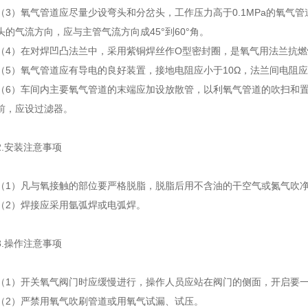
（3）氧气管道应尽量少设弯头和分岔头，工作压力高于0.1MPa的氧气
头的气流方向，应与主管气流方向成45°到60°角。
（4）在对焊凹凸法兰中，采用紫铜焊丝作O型密封圈，是氧气用法兰
（5）氧气管道应有导电的良好装置，接地电阻应小于10Ω，法兰间电阻
（6）车间内主要氧气管道的末端应加设放散管，以利氧气管道的吹扫和
前，应设过滤器。
2.安装注意事项
（1）凡与氧接触的部位要严格脱脂，脱脂后用不含油的干空气或氮气吹
（2）焊接应采用氩弧焊或电弧焊。
3.操作注意事项
（1）开关氧气阀门时应缓慢进行，操作人员应站在阀门的侧面，开启要
（2）严禁用氧气吹刷管道或用氧气试漏、试压。