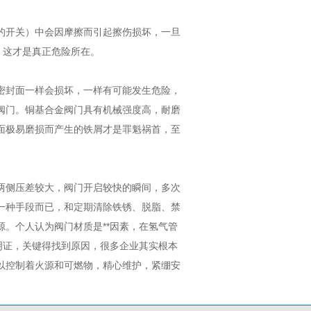
的开关）中会因摩擦而引起擦伤损坏，一旦
，这才是真正危险所在。
密封面一样会损坏，一样有可能发生危险，
阀门。
铜基合金阀门具有机械强度高，耐磨
面极易磨损而产生的铁屑才是罪魁祸首，至
两侧压差较大，阀门开启较快的瞬间，多次
一种手段而已，和定期清除铁锈、脱脂、禁
源。
个人认为阀门材质是**因素，在氢气管
明证，关键得找到原因，很多企业其实根本
以控制着火源和可燃物，精心维护，紧绷安