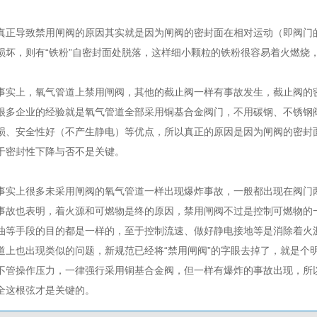
真正导致禁用闸阀的原因其实就是因为闸阀的密封面在相对运动（即阀门
损坏，则有“铁粉”自密封面处脱落，这样细小颗粒的铁粉很容易着火燃烧
事实上，氧气管道上禁用闸阀，其他的截止阀一样有事故发生，截止阀的
很多企业的经验就是氧气管道全部采用铜基合金阀门，不用碳钢、不锈钢
损、安全性好（不产生静电）等优点，所以真正的原因是因为闸阀的密封
于密封性下降与否不是关键。
事实上很多未采用闸阀的氧气管道一样出现爆炸事故，一般都出现在阀门
事故也表明，着火源和可燃物是终的原因，禁用闸阀不过是控制可燃物的
油等手段的目的都是一样的，至于控制流速、做好静电接地等是消除着火
道上也出现类似的问题，新规范已经将“禁用闸阀”的字眼去掉了，就是个
不管操作压力，一律强行采用铜基合金阀，但一样有爆炸的事故出现，所
全这根弦才是关键的。