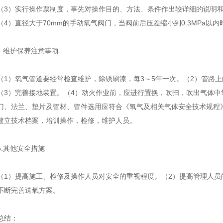
（3）实行操作票制度，事先对操作目的、方法、条件作出较详细的说明
（4）直径大于70mm的手动氧气阀门，当阀前后压差缩小到0.3MPa以
4.维护保养注意事项
（1）氧气管道要经常检查维护，除锈刷漆，每3～5年一次。（2）管路上
（3）完善接地装置。（4）动火作业前，应进行置换，吹扫，吹出气体中氧
门、法兰、垫片及管材、管件选用应符合《氧气及相关气体安全技术规程》（G
建立技术档案，培训操作，检修，维护人员。
5.其他安全措施
（1）提高施工、检修及操作人员对安全的重视程度。（2）提高管理人员
不断完善送氧方案。
总结：