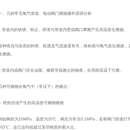
一、几种常见氧气管道、电动阀门燃烧爆炸原因分析
1.管道内的铁锈、粉尘、焊渣与管道内壁或阀口摩擦产生高温发生燃烧。
这种情况与杂质的种类、粒度及气流速度有关，铁粉易与氧气发生燃烧，
生燃烧。
2.管道内或阀门存在油脂、橡胶等低燃点的物质，在局部高温下引燃。
几种可燃物在氧气中（常压下）的燃点：
3. 绝热压缩产生的高温使可燃物燃烧
例如阀前为15MPa，温度为20℃，阀后为常压0.1MPa，若将阀门快
553℃，这已达到或超过某些物质的着火点。