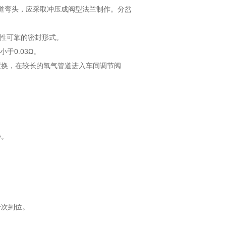
管道弯头，应采取冲压成阀型法兰制作。分岔
抗燃性可靠的密封形式。
应小于0.03Ω。
置换，在较长的氧气管道进入车间调节阀
净。
一次到位。